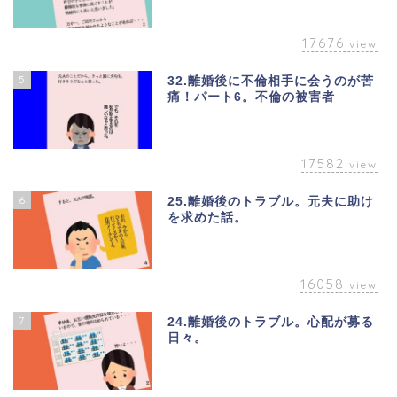
17676
view
5
32.離婚後に不倫相手に会うのが苦
痛！パート6。不倫の被害者
17582
view
6
25.離婚後のトラブル。元夫に助け
を求めた話。
16058
view
7
24.離婚後のトラブル。心配が募る
日々。