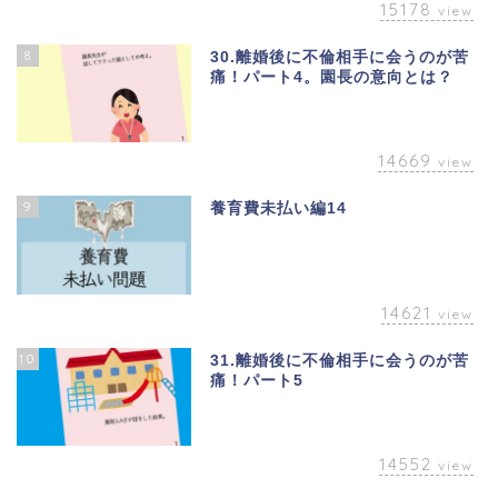
15178
view
8
30.離婚後に不倫相手に会うのが苦
痛！パート4。園長の意向とは？
14669
view
9
養育費未払い編14
14621
view
10
31.離婚後に不倫相手に会うのが苦
痛！パート5
14552
view