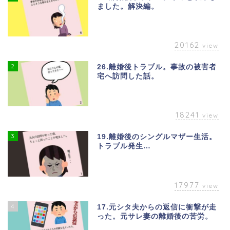
ました。解決編。
20162
view
2
26.離婚後トラブル。事故の被害者
宅へ訪問した話。
18241
view
3
19.離婚後のシングルマザー生活。
トラブル発生…
17977
view
4
17.元シタ夫からの返信に衝撃が走
った。元サレ妻の離婚後の苦労。