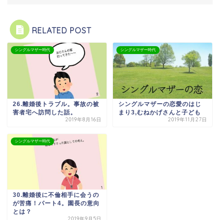
RELATED POST
シングルマザー時代
シングルマザー時代
26.離婚後トラブル。事故の被
シングルマザーの恋愛のはじ
害者宅へ訪問した話。
まり3,むねかげさんと子ども
2019年8月16日
2019年11月27日
シングルマザー時代
30.離婚後に不倫相手に会うの
が苦痛！パート4。園長の意向
とは？
2019年9月5日