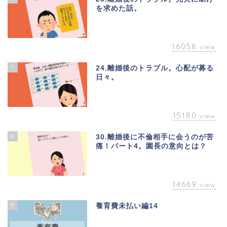
を求めた話。
16058
view
7
24.離婚後のトラブル。心配が募る
日々。
15180
view
8
30.離婚後に不倫相手に会うのが苦
痛！パート4。園長の意向とは？
14669
view
9
養育費未払い編14