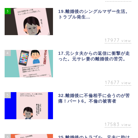
3
19.離婚後のシングルマザー生活。
トラブル発生…
17977
view
4
17.元シタ夫からの返信に衝撃が走
った。元サレ妻の離婚後の苦労。
17677
view
5
32.離婚後に不倫相手に会うのが苦
痛！パート6。不倫の被害者
17583
view
6
25.離婚後のトラブル。元夫に助け