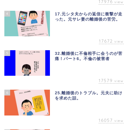
17976
view
4
17.元シタ夫からの返信に衝撃が走
った。元サレ妻の離婚後の苦労。
17672
view
5
32.離婚後に不倫相手に会うのが苦
痛！パート6。不倫の被害者
17579
view
6
25.離婚後のトラブル。元夫に助け
を求めた話。
16057
view