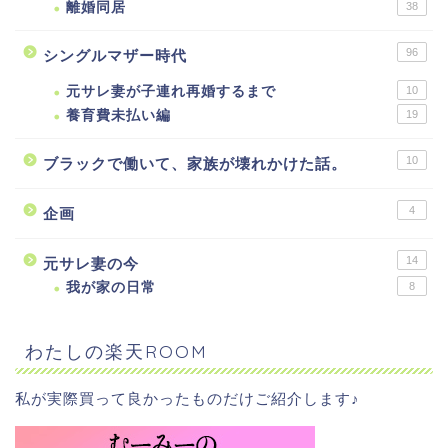
離婚同居
38
96
シングルマザー時代
元サレ妻が子連れ再婚するまで
10
養育費未払い編
19
10
ブラックで働いて、家族が壊れかけた話。
4
企画
14
元サレ妻の今
我が家の日常
8
わたしの楽天ROOM
私が実際買って良かったものだけご紹介します♪