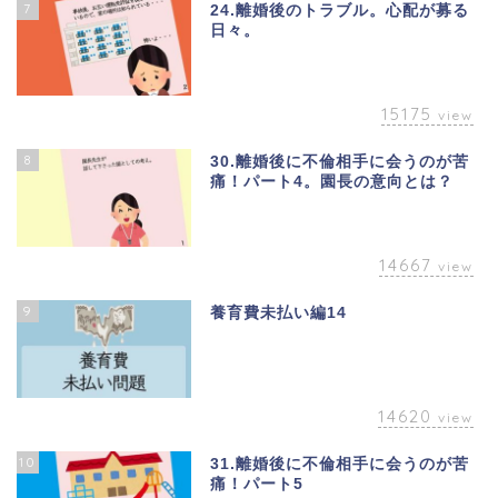
7
24.離婚後のトラブル。心配が募る
日々。
15175
view
8
30.離婚後に不倫相手に会うのが苦
痛！パート4。園長の意向とは？
14667
view
9
養育費未払い編14
14620
view
10
31.離婚後に不倫相手に会うのが苦
痛！パート5