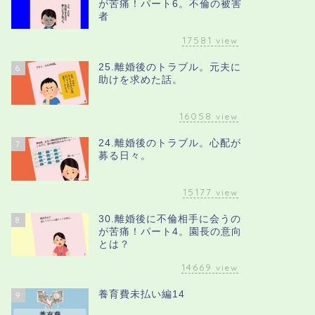
が苦痛！パート6。不倫の被害
者
17581
view
25.離婚後のトラブル。元夫に
6
助けを求めた話。
16058
view
24.離婚後のトラブル。心配が
7
募る日々。
15177
view
30.離婚後に不倫相手に会うの
8
が苦痛！パート4。園長の意向
とは？
14669
view
養育費未払い編14
9