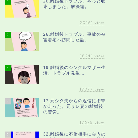
26.離婚後トラブル。やっと収
1
束しました。解決編。
20161
view
26.離婚後トラブル。事故の被
2
害者宅へ訪問した話。
18241
view
19.離婚後のシングルマザー生
3
活。トラブル発生…
17977
view
17.元シタ夫からの返信に衝撃
4
が走った。元サレ妻の離婚後
の苦労。
17675
view
32.離婚後に不倫相手に会うの
5