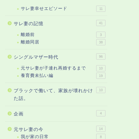
サレ妻幸せエピソード
11
サレ妻の記憶
41
離婚前
3
離婚同居
38
シングルマザー時代
96
元サレ妻が子連れ再婚するまで
10
養育費未払い編
19
ブラックで働いて、家族が壊れかけ
10
た話。
企画
4
元サレ妻の今
14
我が家の日常
8