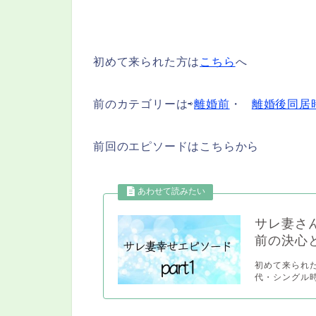
初めて来られた方は
こちら
へ
前のカテゴリーは⇨
離婚前
・
離婚後同居
前回のエピソードはこちらから
サレ妻さん
前の決心
初めて来られ
代・シングル時