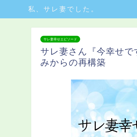
私、サレ妻でした。
サレ妻幸せエピソード
サレ妻さん『今幸せです
みからの再構築